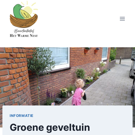
Skip
to
content
INFORMATIE
Groene geveltuin