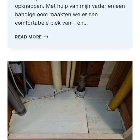
opknappen. Met hulp van mijn vader en een
handige oom maakten we er een
comfortabele plek van – en…
VAN
READ MORE
KOUDE
ZOLDERHAL
NAAR
WARM
BAD
(ÉN
MINDER
WARMTEVERLIES)