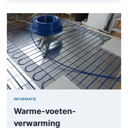
OM
DE
RADIATOR:
EEN
ZONDAG
VOL
FOLIE
EN
FINESSE
INFORMATIE
Warme-voeten-
verwarming