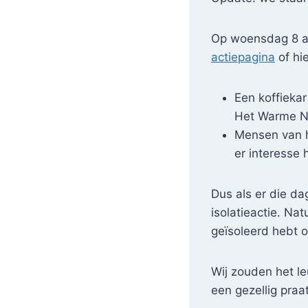
Op woensdag 8 apr
actiepagina
of hi
Een koffiekar
Het Warme Nes
Mensen van h
er interesse
Dus als er die da
isolatieactie. Na
geïsoleerd hebt of
Wij zouden het le
een gezellig praat