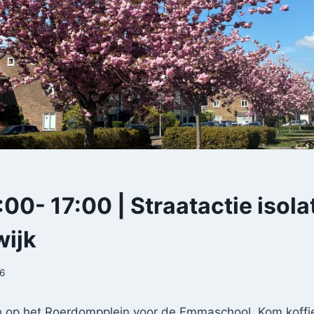
1:00- 17:00 | Straatactie isola
ijk
6
 op het Roerdompplein voor de Emmaschool. Kom koffie