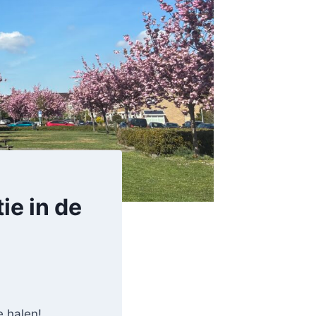
tie in de
 halen!